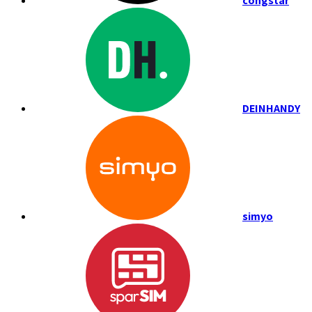
congstar
DEINHANDY
simyo