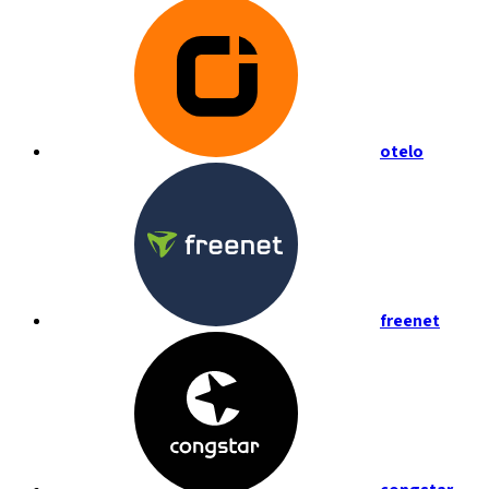
otelo
freenet