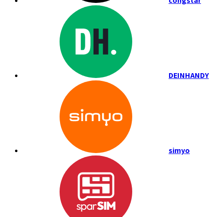
congstar
DEINHANDY
simyo