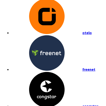
otelo
freenet