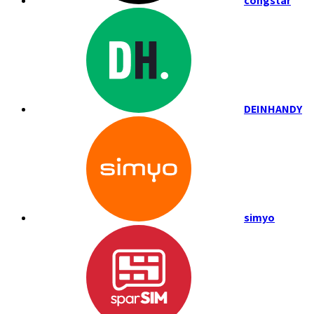
congstar
DEINHANDY
simyo