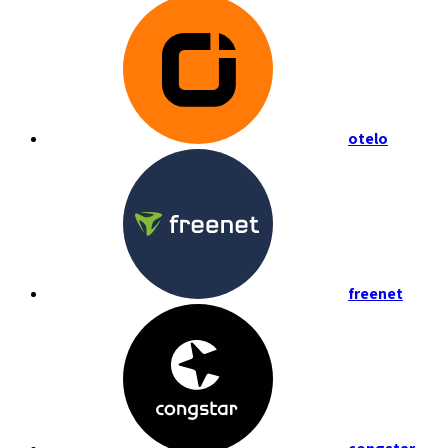
otelo
freenet