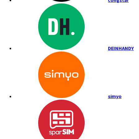
congstar
DEINHANDY
simyo