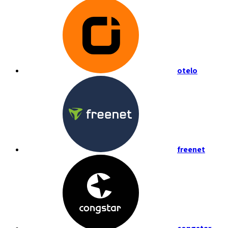
otelo
freenet