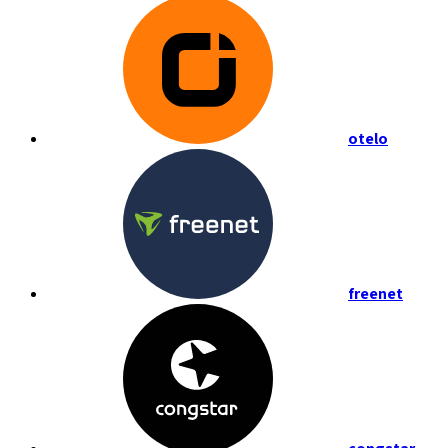
otelo
freenet