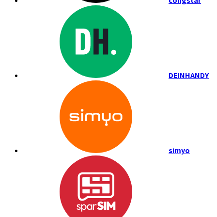
congstar
DEINHANDY
simyo