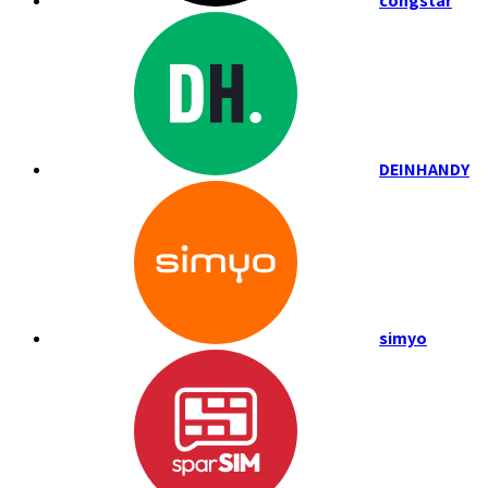
congstar
DEINHANDY
simyo