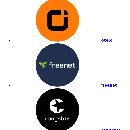
otelo
freenet