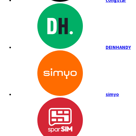
congstar
DEINHANDY
simyo