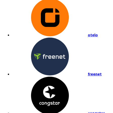
otelo
freenet