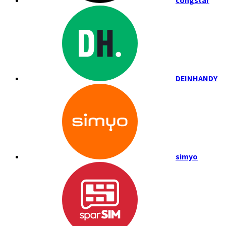
congstar
DEINHANDY
simyo