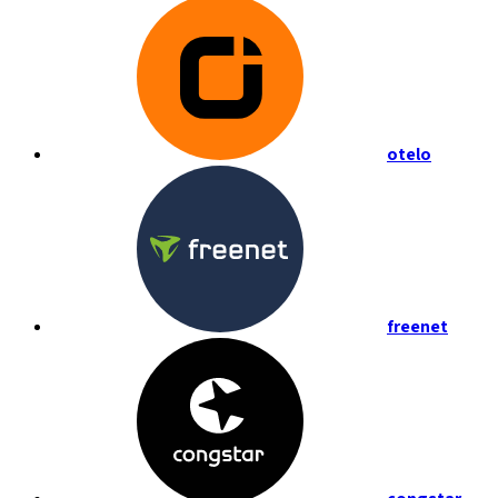
otelo
freenet