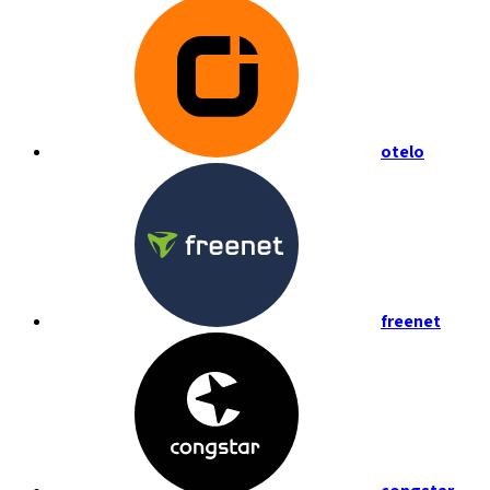
otelo
freenet