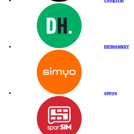
congstar
DEINHANDY
simyo