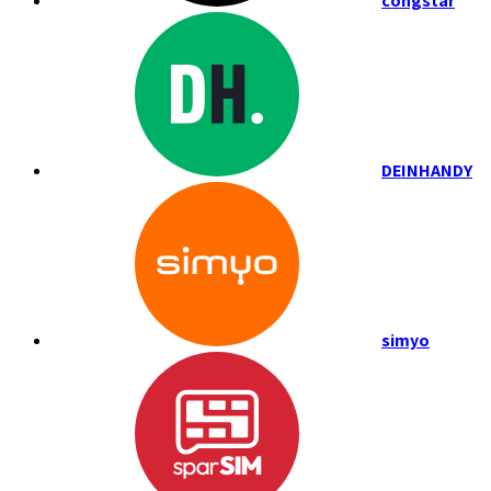
congstar
DEINHANDY
simyo