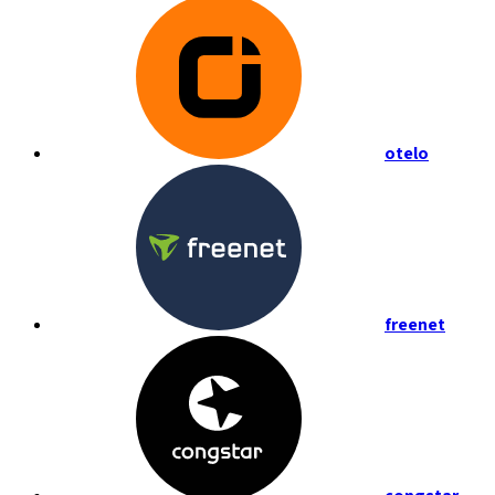
otelo
freenet