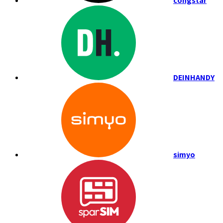
congstar
DEINHANDY
simyo