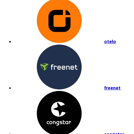
otelo
freenet