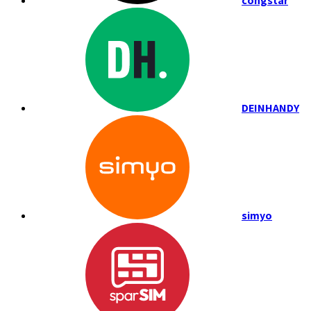
congstar
DEINHANDY
simyo