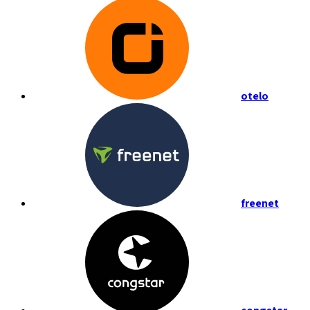
otelo
freenet