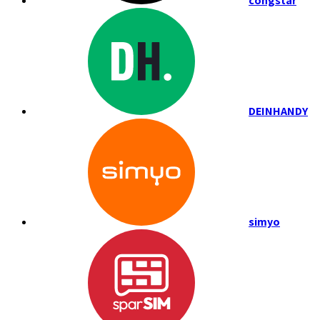
congstar
DEINHANDY
simyo