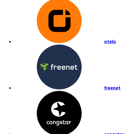
otelo
freenet