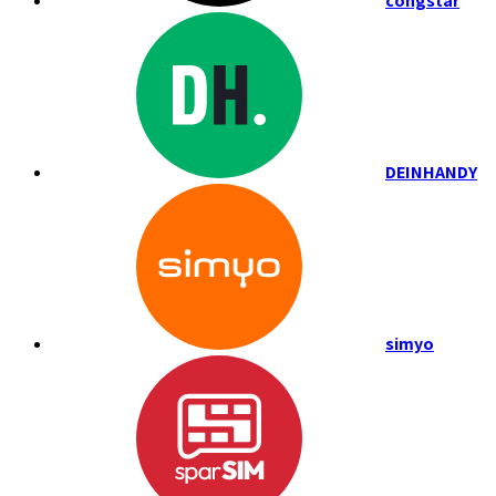
congstar
DEINHANDY
simyo