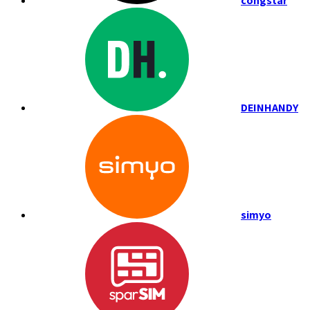
congstar
DEINHANDY
simyo