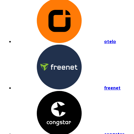
otelo
freenet