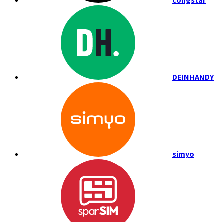
congstar
DEINHANDY
simyo