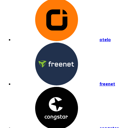
otelo
freenet