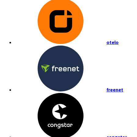
otelo
freenet