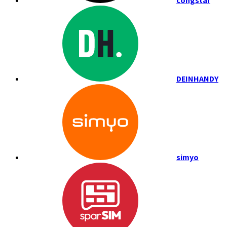
congstar
DEINHANDY
simyo