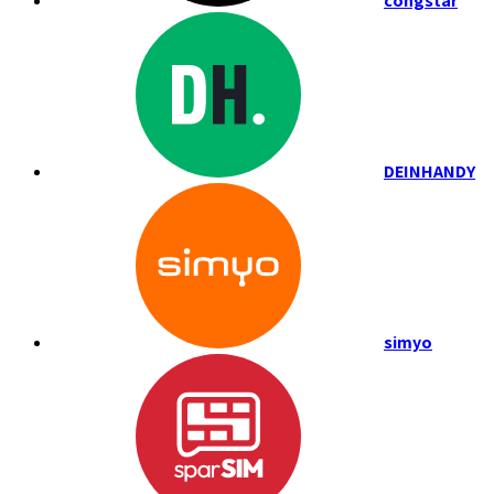
congstar
DEINHANDY
simyo