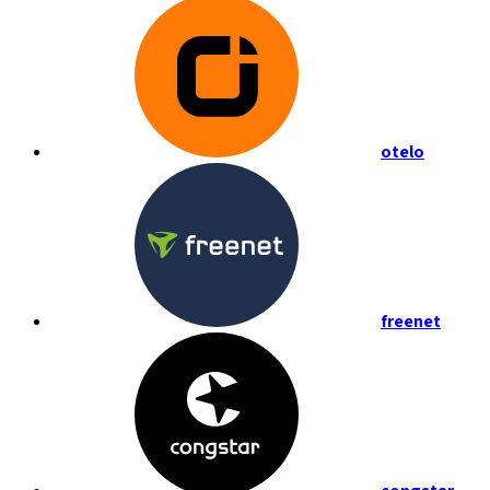
otelo
freenet