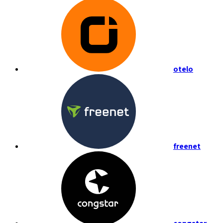
otelo
freenet