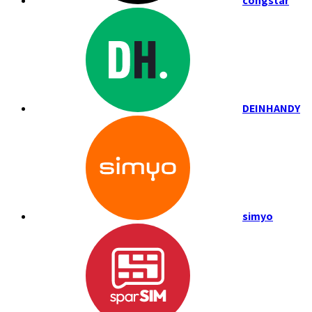
congstar
DEINHANDY
simyo