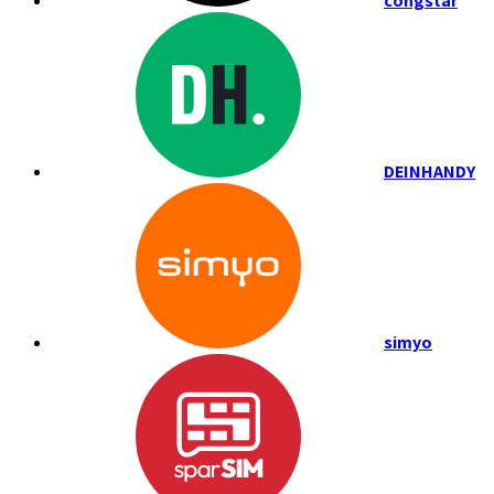
congstar
DEINHANDY
simyo