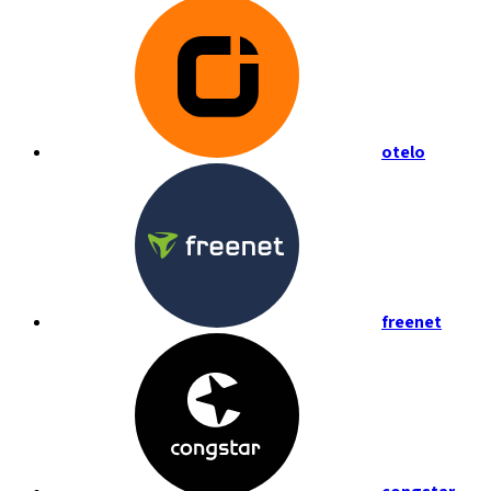
otelo
freenet