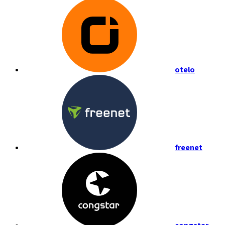
otelo
freenet