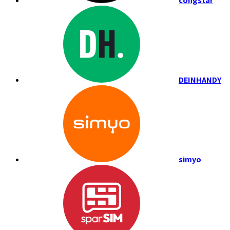
congstar
DEINHANDY
simyo