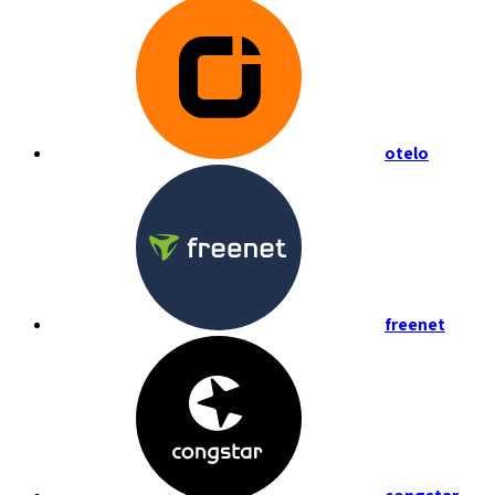
otelo
freenet