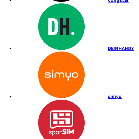
congstar
DEINHANDY
simyo