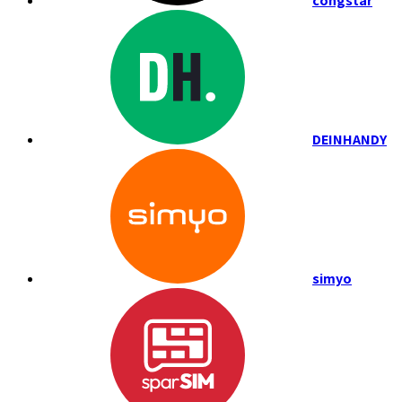
congstar
DEINHANDY
simyo