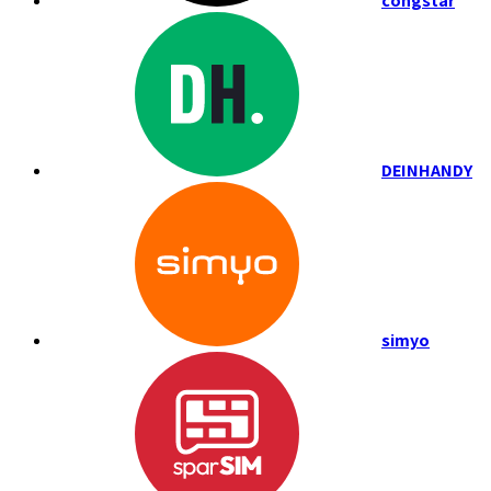
congstar
DEINHANDY
simyo