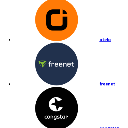
otelo
freenet