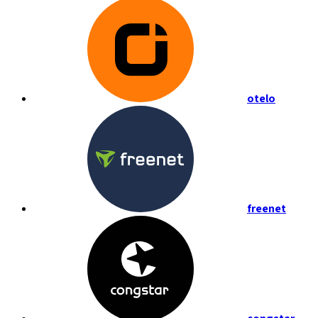
otelo
freenet