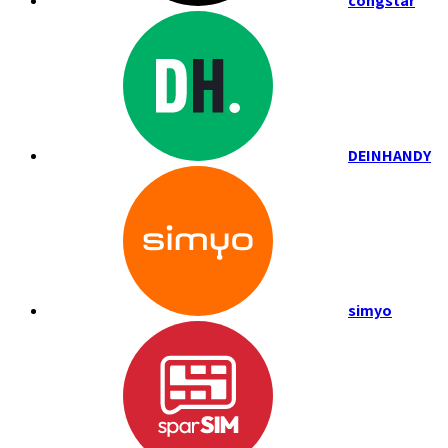
congstar
DEINHANDY
simyo