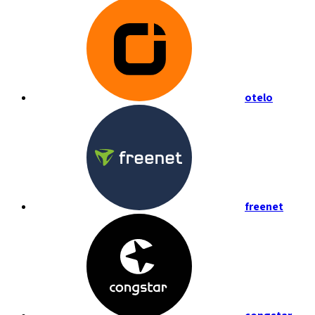
otelo
freenet