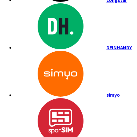
congstar
DEINHANDY
simyo