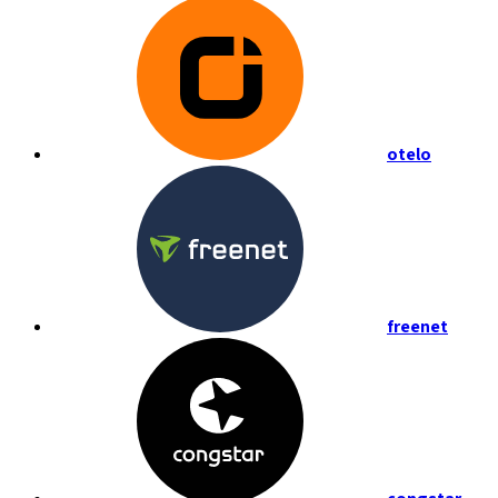
otelo
freenet