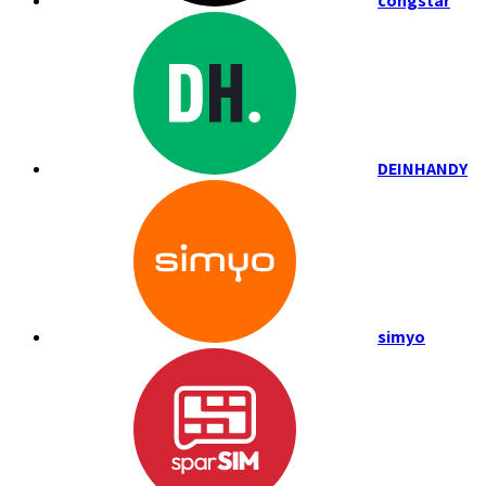
congstar
DEINHANDY
simyo