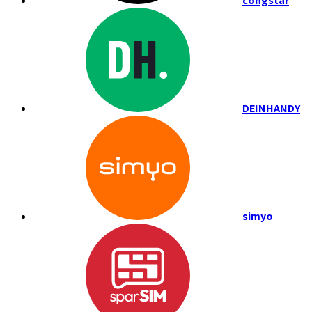
congstar
DEINHANDY
simyo