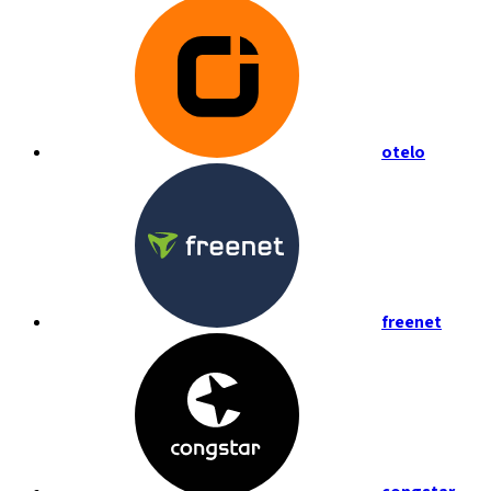
otelo
freenet