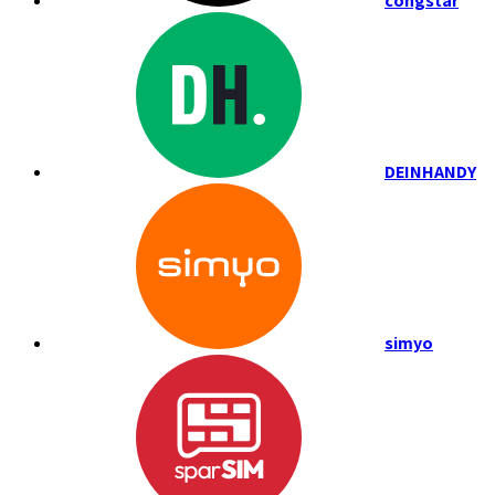
congstar
DEINHANDY
simyo