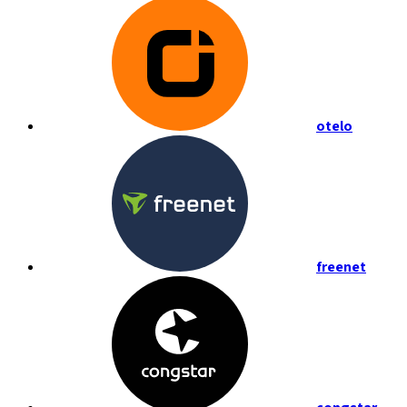
otelo
freenet