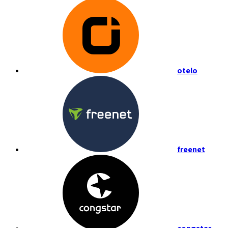
otelo
freenet