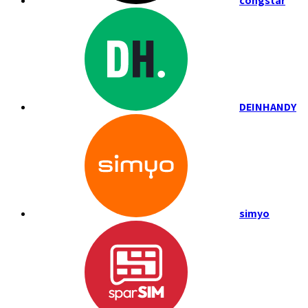
congstar
DEINHANDY
simyo