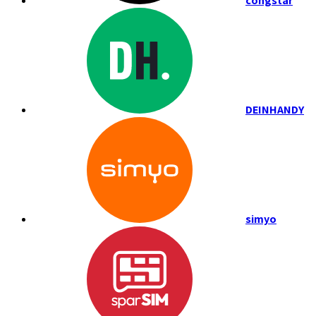
congstar
DEINHANDY
simyo