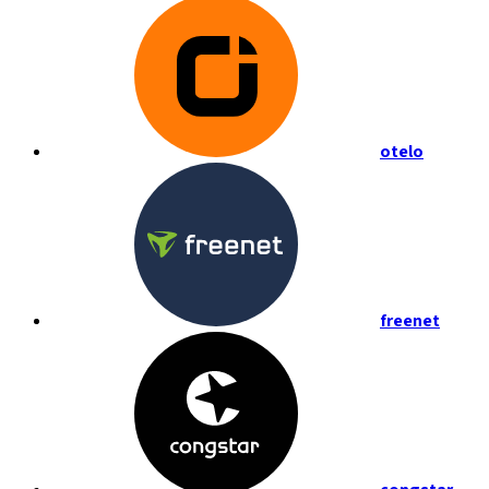
otelo
freenet