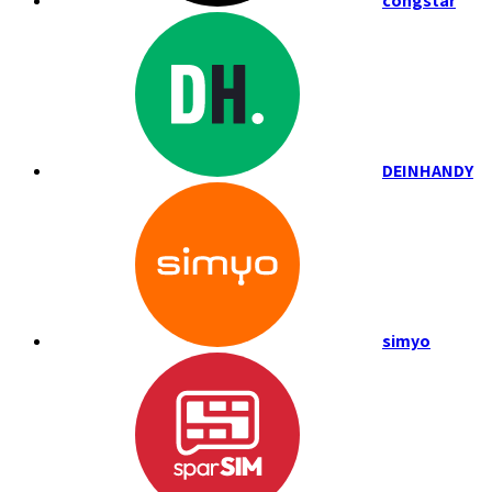
congstar
DEINHANDY
simyo