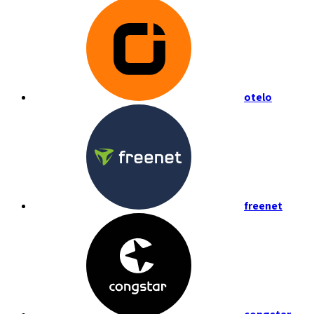
otelo
freenet