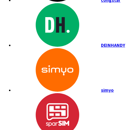
congstar
DEINHANDY
simyo