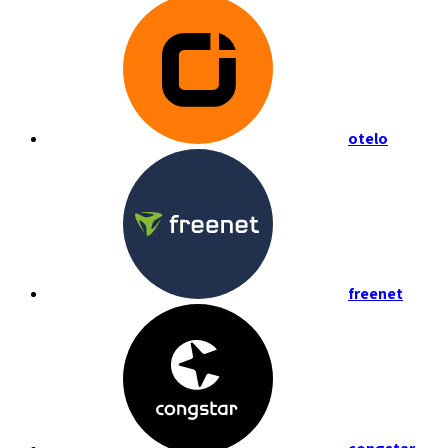
otelo
freenet