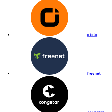
otelo
freenet