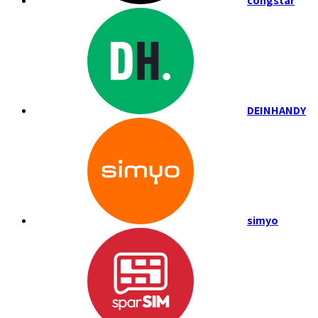
congstar
DEINHANDY
simyo