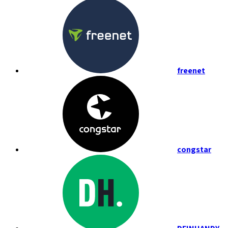
freenet
congstar