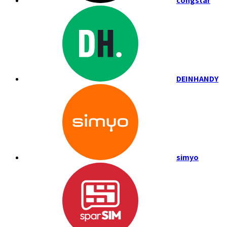
congstar
DEINHANDY
simyo