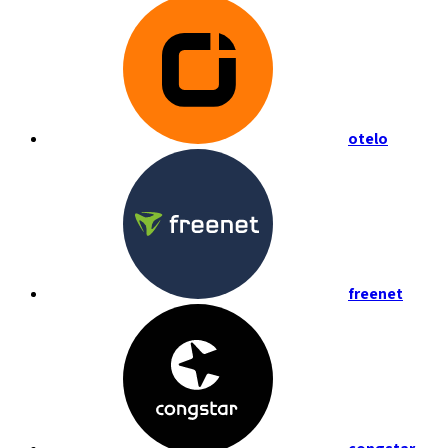
otelo
freenet