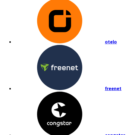
otelo
freenet