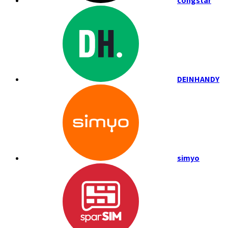
congstar
DEINHANDY
simyo