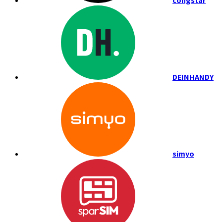
congstar
DEINHANDY
simyo