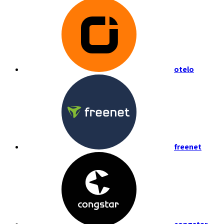
otelo
freenet