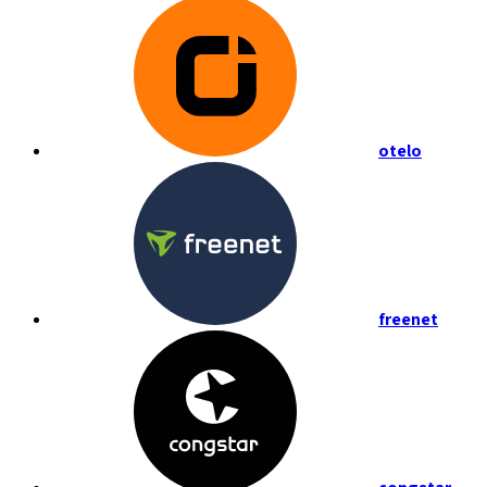
otelo
freenet