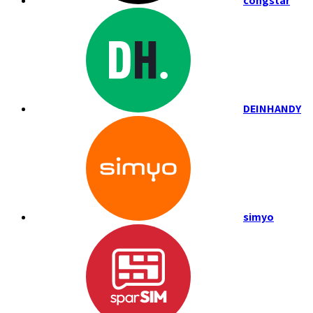
congstar
DEINHANDY
simyo