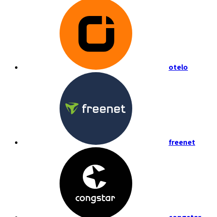
otelo
freenet