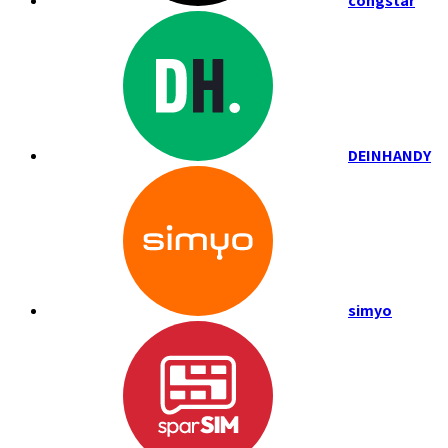
congstar
DEINHANDY
simyo