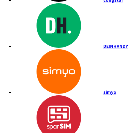
congstar
DEINHANDY
simyo