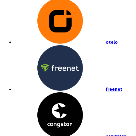
otelo
freenet