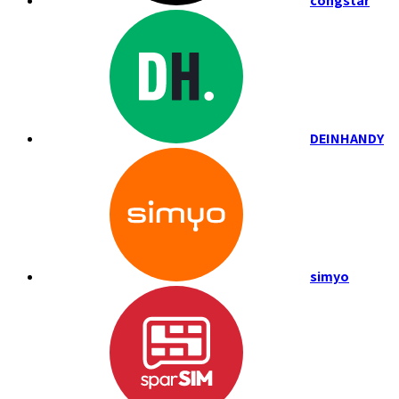
congstar
DEINHANDY
simyo