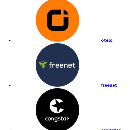
otelo
freenet