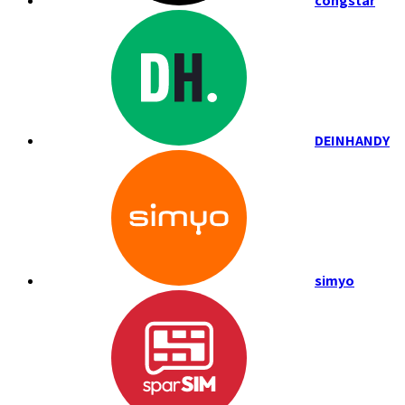
congstar
DEINHANDY
simyo