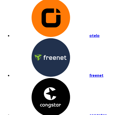
otelo
freenet