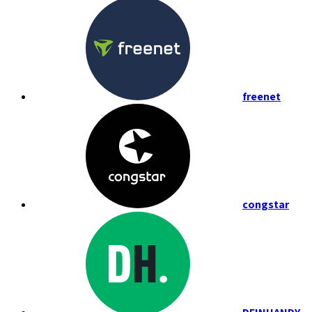
freenet
congstar