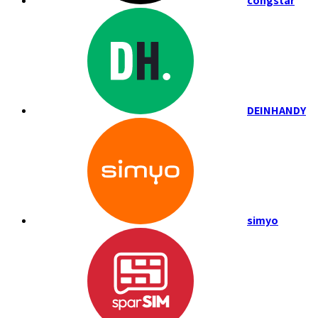
congstar
DEINHANDY
simyo