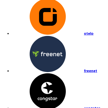
otelo
freenet