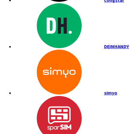
congstar
DEINHANDY
simyo