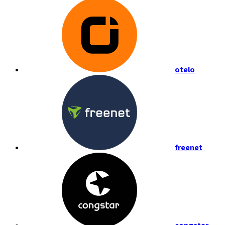
otelo
freenet