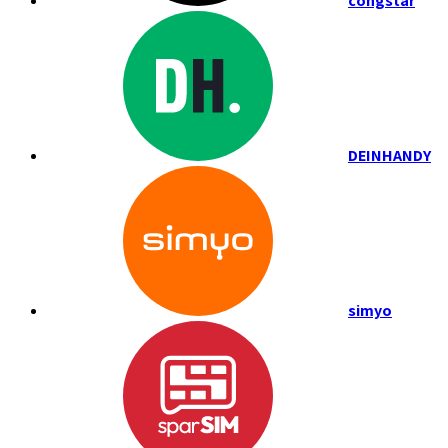
congstar
DEINHANDY
simyo