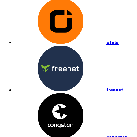
otelo
freenet