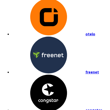
otelo
freenet