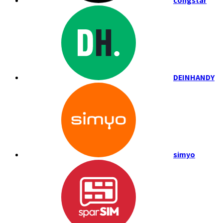
congstar
DEINHANDY
simyo