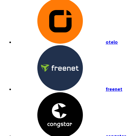
otelo
freenet