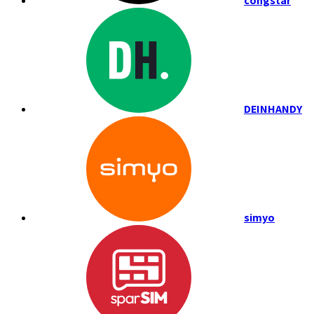
congstar
DEINHANDY
simyo