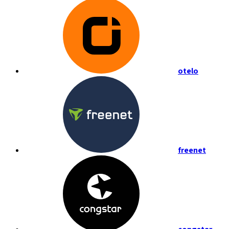
otelo
freenet